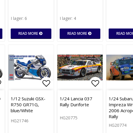
I lager: 6
I lager: 4
READ MORE
READ MORE
READ MO
gg till i favoritlistan
Lägg till i favoritlistan
Lägg till i f
0
1/12 Suzuki GSX-
1/24 Lancia 037
1/24 Subar
R750 GR71G,
Rally Duriforte
Impreza Wr
blue/White
2006 Acropo
Rally
HG20775
HG21746
HG20774