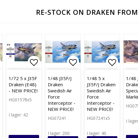
RE-STOCK ON DRAKEN FROM
gg till i favoritlistan
Lägg till i favoritlistan
Lägg till i favoritli
Lägg till
1/72 5 x J35F
1/48 J35F/J
1/48 5 x
1/48 
Draken (E48)
Draken
J35F/J Draken
Drake
- NEW PRICE!
Swedish Air
Swedish Air
Speci
Force
Force
Marki
HG01578x5
Interceptor -
Interceptor -
HG07
NEW PRICE!
NEW PRICE!
I lager: 42
HG07241
HG07241x5
I lage
I lager: 200
I lager: 40