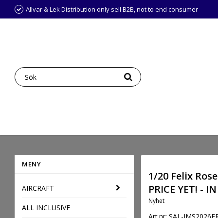
Allvar & Lek Distribution only sell B2B, not to end consumer
MENY
1/20 Felix Ros
PRICE YET! - I
AIRCRAFT
Nyhet
ALL INCLUSIVE
Art.nr: SAL-IMS2026F