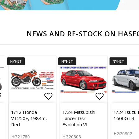
NEWS AND RE-STOCK ON HASE
NYHET
NYHET
NYHET
gg till i favoritlistan
Lägg till i favoritlistan
Lägg till i f
1/12 Honda
1/24 Mitsubishi
1/24 Isuzu 
VT250F, 1984m,
Lancer Gsr
1600GTR
Red
Evolution VI
HG20802
HG21780
HG20803