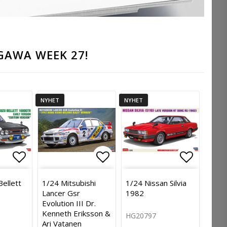
GAWA WEEK 27!
NYHET
NYHET
avoritlistan
Lägg till i favoritlistan
Lägg till i favoritlistan
Lägg till
Bellett
1/24 Mitsubishi
1/24 Nissan Silvia
Lancer Gsr
1982
Evolution III Dr.
Kenneth Eriksson &
HG20797
Ari Vatanen