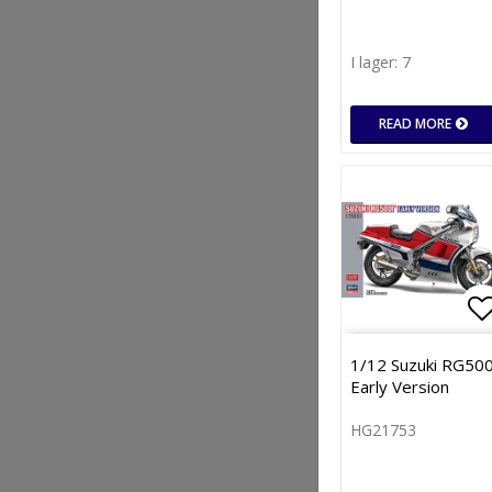
I lager: 7
READ MORE
Lä
1/12 Suzuki RG50
Early Version
HG21753