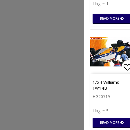
I lager: 1
READ MORE
Lä
1/24 Williams
FW14B
HG20719
I lager: 5
READ MORE