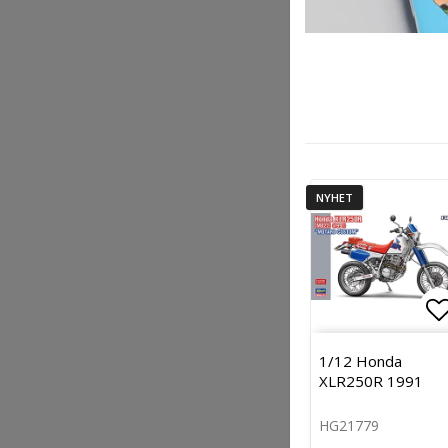
NYHET
Lä
1/12 Honda
XLR250R 1991
HG21779