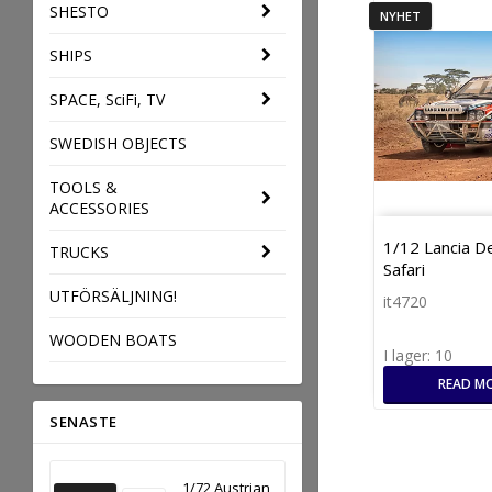
SHESTO
NYHET
SHIPS
SPACE, SciFi, TV
SWEDISH OBJECTS
TOOLS &
ACCESSORIES
1/12 Lancia D
TRUCKS
Safari
UTFÖRSÄLJNING!
it4720
WOODEN BOATS
I lager: 10
READ M
SENASTE
1/72 Austrian