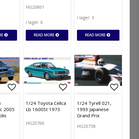
HG20801
I lager: 3
I lager: 6
RE
READ MORE
READ MORE
avoritlistan
Lägg till i favoritlistan
Lägg till i favoritlistan
Lägg till
u
1/24 Toyota Celica
1/24 Tyrell 021,
c 2005
Lb 1600St 1973
1993 Japanese
lis
Grand Prix
HG20766
HG20738