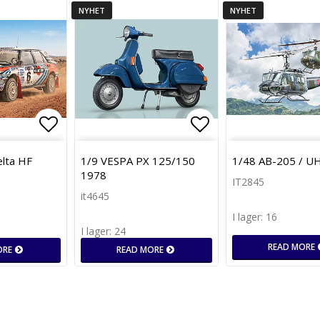
NYHET
NYHET
Lägg till i favoritlistan
Lägg till i favor
elta HF
1/9 VESPA PX 125/150
1/48 AB-205 / U
1978
IT2845
it4645
I lager: 16
I lager: 24
READ MORE
ORE
READ MORE