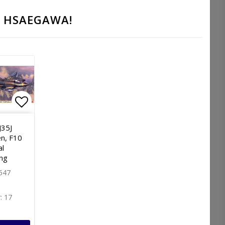
 HSAEGAWA!
stan
 i favoritlistan
Lägg till i favoritlistan
J35J
n, F10
al
ng
547
r: 17