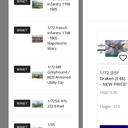
NYHET
Infantry 1798
- 1805
1/72 French
NYHET
Infantry 1798
- 1805 -
Napoleonic
Wars
Lä
1/72 M8
NYHET
Greyhound /
1/72 J35F
M20 Armored
Draken (E48)
Utility Car
- NEW PRICE!
HG01578
1/72Sd. Kfz.
NYHET
232 6 Rad
I lager: 210
1/35
NYHET